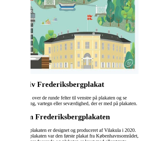















Interaktiv Frederiksbergplakat
Bevæg musen over de runde felter til venstre på plakaten og se
hvilken bygning, vartegn eller seværdighed, der er med på plakaten.
Fakta om Frederiksbergplakaten
Frederiksbergplakaten er designet og produceret af Vilakula i 2020.
Frederiksbergplakaten var den første plakat fra Københavnsområdet,