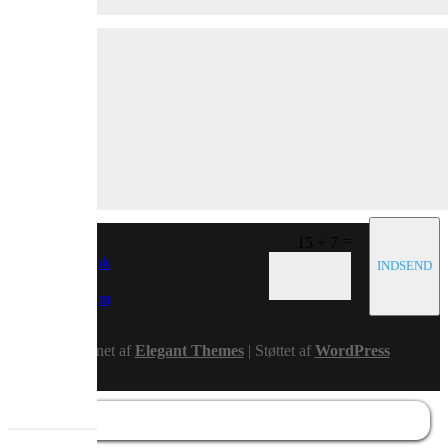
=
15 + 7
Facebook
INDSEND
x
Instagram
RSS
Designet af
Elegant Themes
| Støttet af
WordPress