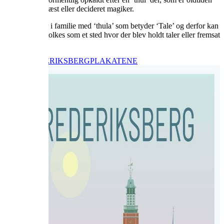
navn for en præst eller decideret magiker.
Ordet ‘thul’ er i familie med ‘thula’ som betyder ‘Tale’ og derfor kan
Tulehøj også tolkes som et sted hvor der blev holdt taler eller fremsat
holdninger.
KØB FREDERIKSBERGPLAKATEN