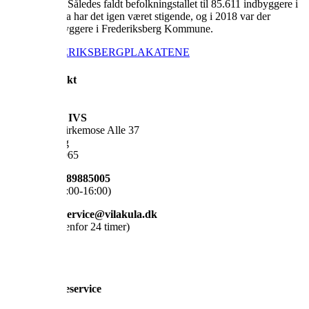
i forstæderne. Således faldt befolkningstallet til 85.611 indbyggere i
1990. Siden da har det igen været stigende, og i 2018 var der
104.410 indbyggere i Frederiksberg Kommune.
KØB FREDERIKSBERGPLAKATEN

Kontakt
VILAKULA IVS
Pyramiden, Birkemose Alle 37
6000 Kolding
CVR: 39718065
Telefon: +45 89885005
(Hverdage 08:00-16:00)
Mail: kundeservice@vilakula.dk
(Vi svarer indenfor 24 timer)

Kundeservice