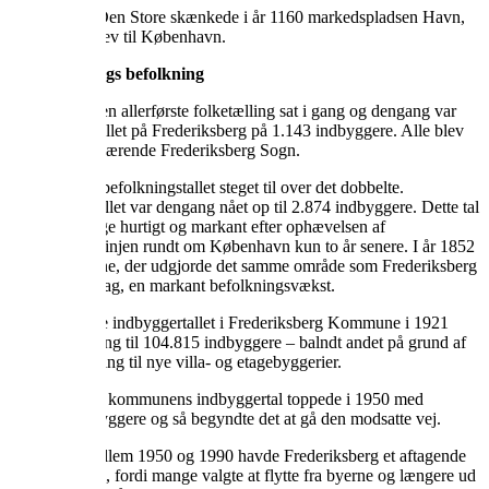
Valdemar 1. Den Store skænkede i år 1160 markedspladsen Havn,
som senere blev til København.
Frederiksbergs befolkning
I 1787 blev den allerførste folketælling sat i gang og dengang var
befoilkningstallet på Frederiksberg på 1.143 indbyggere. Alle blev
talt op det daværende Frederiksberg Sogn.
I år 1850 var befolkningstallet steget til over det dobbelte.
Befolkningstallet var dengang nået op til 2.874 indbyggere. Dette tal
skulle dog stige hurtigt og markant efter ophævelsen af
demarkationslinjen rundt om København kun to år senere. I år 1852
havde de sogne, der udgjorde det samme område som Frederiksberg
Kommune i dag, en markant befolkningsvækst.
Således kunne indbyggertallet i Frederiksberg Kommune i 1921
tælle en stigning til 104.815 indbyggere – balndt andet på grund af
kraftig tilflytning til nye villa- og etagebyggerier.
Frederiksberg kommunens indbyggertal toppede i 1950 med
118.993 indbyggere og så begyndte det at gå den modsatte vej.
I perioden mellem 1950 og 1990 havde Frederiksberg et aftagende
befolkningstal, fordi mange valgte at flytte fra byerne og længere ud