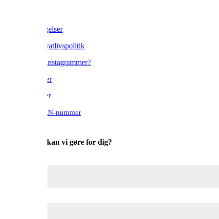
Om os
Handelsbetingelser
Cookie & Privatlivspolitik
Blogger eller instagrammer?
Find forhandler
Bliv forhandler
Bestil med EAN-nummer

Hvad kan vi gøre for dig?