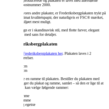
som Vilakula producerede og plakaten er lavet med allerstørste
kærlighed til postnummer 2000.
Ligesom alle vores andre plakater, er Frederiksbergplakaten trykt på
200 gram semimat kvalitetspapir, der naturligvis er FSC® mærket,
så vi skåner miljøet mest muligt.
Vilakulas design er i skandinavisk stil, med flotte farver, elegant
grafisk udtryk med sans for detaljer.
Køb Frederiksbergplakaten
Du kan købe
Frederiksbergplakaten her
. Plakaten laves i 2
forskellige størrelser.
30×40 cm
50×70 cm
Du kan tilkøbe en ramme til plakaten. Bestiller du plakaten med
ramme, modtager du plakat og ramme, samlet – så den er lige til at
hænge op. Du kan vælge følgende rammer:
Sort ramme
Hvid ramme
Naturlig egetræ