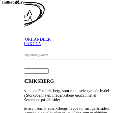
Indkøbskurv
SHOP
FIND FORHANDLER
OM VILAKULA
Products
search
Vælg en side
OM FREDERIKSBERG
Vi kender allesammen Frederiksberg, som en en selvstyrende bydel
og kommune i Storkøbenhavn. Frederiksberg eromringet af
Københavns Kommune på alle sider.
Det oprindelige navn som Frederiksbergs havde for mange år siden
var Tulehøj. Formentlig opkaldt efter en ‘thul’ der, som er oldtiden