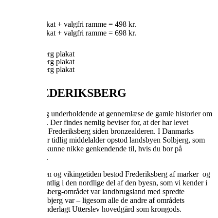
PRISER:
30×40 cm plakat + valgfri ramme = 498 kr.
50×70 cm plakat + valgfri ramme = 698 kr.
KØB HER
Om FREDERIKSBERG
Det er sjovt og underholdende at gennemlæse de gamle historier om
Frederiksberg. Der findes nemlig beviser for, at der har levet
mennesker på Frederiksberg siden bronzealderen. I Danmarks
vikingetid eller tidlig middelalder opstod landsbyen Solbjerg, som
du sikkert vil kunne nikke genkendende til, hvis du bor på
Frederiksberg.
I middelalderen og vikingetiden bestod Frederiksberg af marker og
byen lå formentlig i den nordlige del af den byesn, som vi kender i
dag. Frederiksberg-området var landbrugsland med spredte
landsbyer. Solbjerg var – ligesom alle de andre af områdets
landsbyer – underlagt Utterslev hovedgård som krongods.