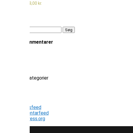
299,00
kr.
–
798,00
kr.
Prisinterval:
299,00 kr.
til
798,00 kr.
Søg
efter:
Seneste kommentarer
Arkiver
Kategorier
Ingen kategorier
Meta
Log ind
Indlægsfeed
Kommentarfeed
WordPress.org