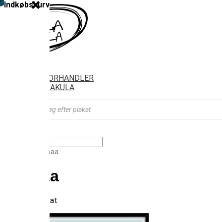
Indkøbskurv
SHOP
FIND FORHANDLER
OM VILAKULA
Products
search
Vælg en side
Forside
/ Grenaa
Grenaa
Viser 1 resultat