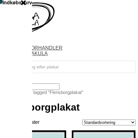
Indkøbskurv
SHOP
FIND FORHANDLER
OM VILAKULA
Products
search
Vælg en side
Forside
/ Varer tagged “Flensborgplakat”
Flensborgplakat
Viser 3 resultater