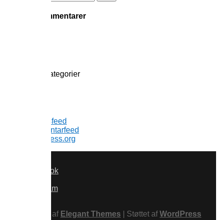
efter:
Seneste kommentarer
Arkiver
Kategorier
Ingen kategorier
Meta
Log ind
Indlægsfeed
Kommentarfeed
WordPress.org
Facebook
x
Instagram
RSS
Designet af
Elegant Themes
| Støttet af
WordPress