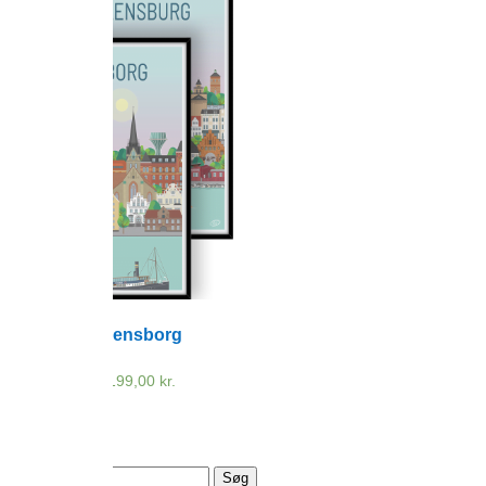
Sættilbud: Flensborg
plakaterne
499,00
kr.
–
1.199,00
kr.
Prisinterval:
499,00 kr.
til
1.199,00 kr.
Søg