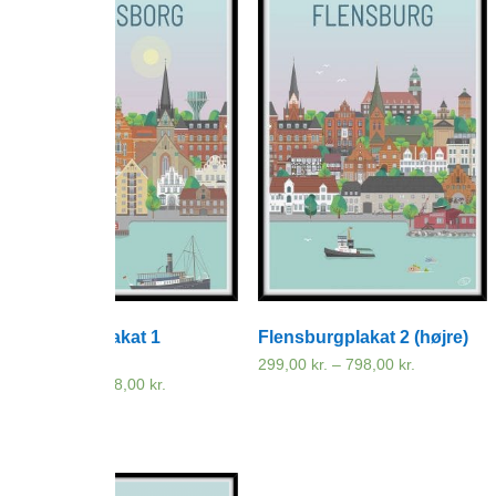
Flensborgplakat 1
Flensburgplakat 2 (højre)
(venstre)
299,00
kr.
–
798,00
kr.
Prisinterval
299,00 kr.
299,00
kr.
–
798,00
kr.
Prisinterval:
til
299,00 kr.
798,00 kr.
til
798,00 kr.
Tilbud!