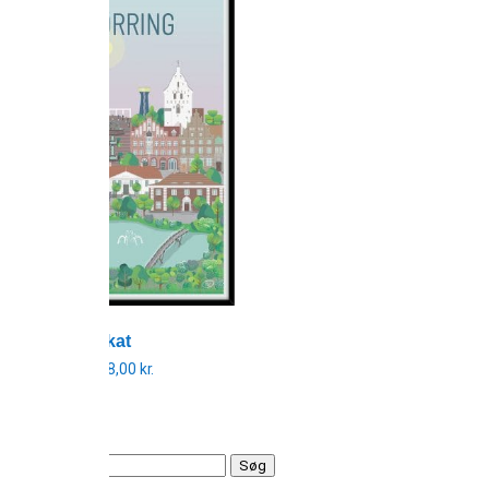
Hjørring plakat
299,00
kr.
–
798,00
kr.
Prisinterval:
299,00 kr.
til
798,00 kr.
Søg
efter: