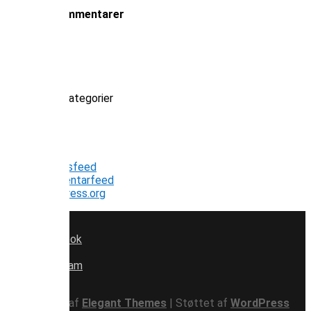
Seneste kommentarer
Arkiver
Kategorier
Ingen kategorier
Meta
Log ind
Indlægsfeed
Kommentarfeed
WordPress.org
Facebook
x
Instagram
RSS
Designet af
Elegant Themes
| Støttet af
WordPress