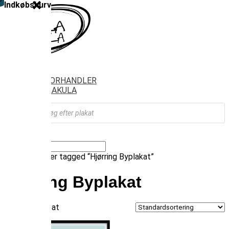
Indkøbskurv
SHOP
FIND FORHANDLER
OM VILAKULA
Products
search
Vælg en side
Forside
/ Varer tagged “Hjørring Byplakat”
Hjørring Byplakat
Viser 1 resultat