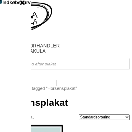
Indkøbskurv
SHOP
FIND FORHANDLER
OM VILAKULA
Products
search
Vælg en side
Forside
/ Varer tagged “Horsensplakat”
Horsensplakat
Viser 1 resultat