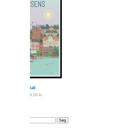
Horsens plakat
299,00
kr.
–
798,00
kr.
Prisinterval:
299,00 kr.
til
798,00 kr.
Søg
efter: