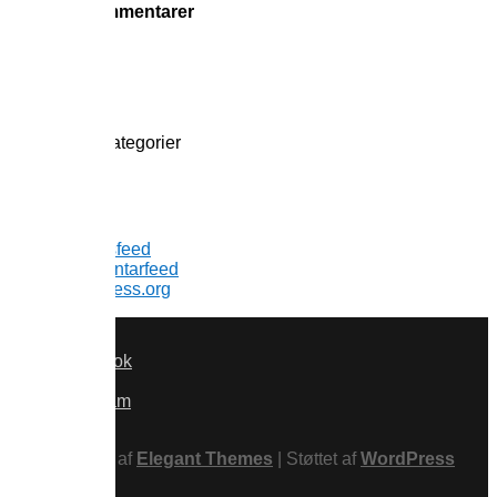
Seneste kommentarer
Arkiver
Kategorier
Ingen kategorier
Meta
Log ind
Indlægsfeed
Kommentarfeed
WordPress.org
Facebook
x
Instagram
RSS
Designet af
Elegant Themes
| Støttet af
WordPress