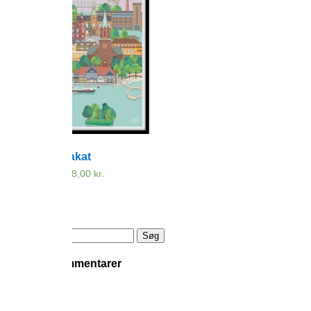
Silkeborg plakat
299,00
kr.
–
798,00
kr.
Prisinterval:
299,00 kr.
til
798,00 kr.
Søg
efter:
Seneste kommentarer
Arkiver