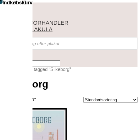
Indkøbskurv
SHOP
FIND FORHANDLER
OM VILAKULA
Products
search
Vælg en side
Forside
/ Varer tagged “Silkeborg”
Silkeborg
Viser 1 resultat