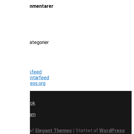
Seneste kommentarer
Arkiver
Kategorier
Ingen kategorier
Meta
Log ind
Indlægsfeed
Kommentarfeed
WordPress.org
Facebook
x
Instagram
RSS
Designet af
Elegant Themes
| Støttet af
WordPress