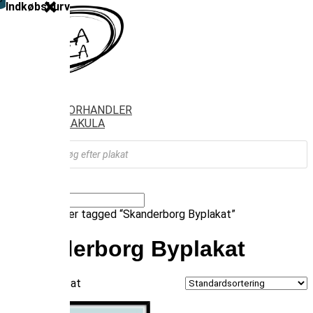
Indkøbskurv
SHOP
FIND FORHANDLER
OM VILAKULA
Products
search
Vælg en side
Forside
/ Varer tagged “Skanderborg Byplakat”
Skanderborg Byplakat
Viser 1 resultat