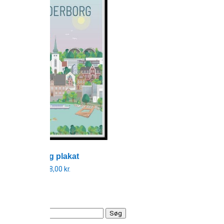
Skanderborg plakat
299,00
kr.
–
798,00
kr.
Prisinterval:
299,00 kr.
til
798,00 kr.
Søg
efter: