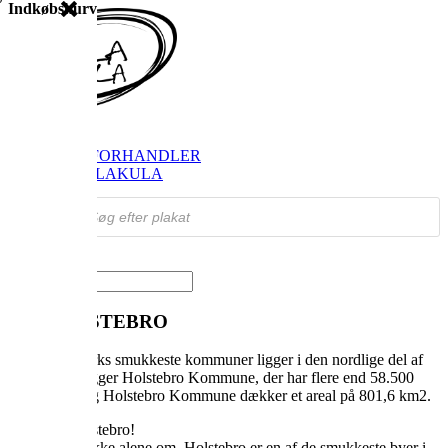
Indkøbskurv
SHOP
FIND FORHANDLER
OM VILAKULA
Products
search
Vælg en side
OM HOLSTEBRO
En af Danmarks smukkeste kommuner ligger i den nordlige del af
landet. Her ligger Holstebro Kommune, der har flere end 58.500
indbyggere og Holstebro Kommune dækker et areal på 801,6 km2.
Vi elsker Holstebro!
-og det er vi ikke alene om. Holstebro er en af de smukkeste byer i