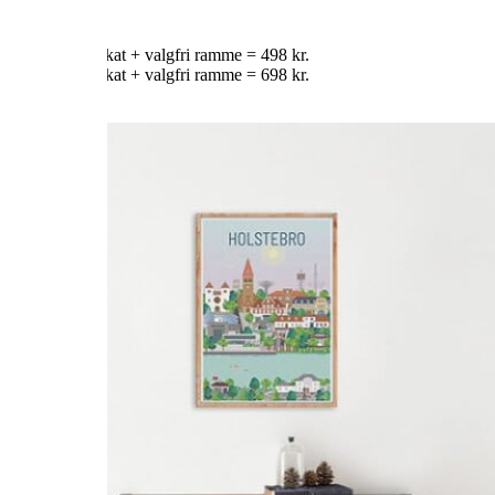
PRISER:
30×40 cm plakat + valgfri ramme = 498 kr.
50×70 cm plakat + valgfri ramme = 698 kr.
KØB HER