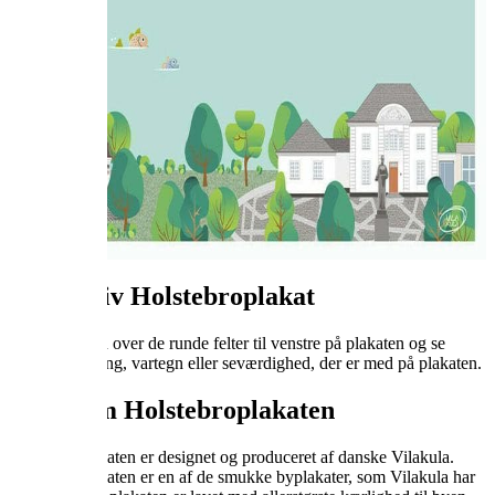



















Interaktiv Holstebroplakat
Bevæg musen over de runde felter til venstre på plakaten og se
hvilken bygning, vartegn eller seværdighed, der er med på plakaten.
Fakta om Holstebroplakaten
Holstebroplakaten er designet og produceret af danske Vilakula.
Holstebroplakaten er en af de smukke byplakater, som Vilakula har