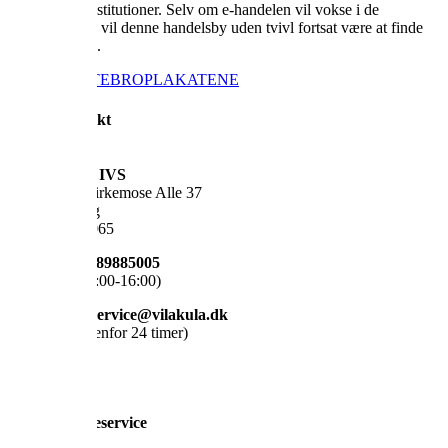
uddannelsesinstitutioner. Selv om e-handelen vil vokse i de
kommende år, vil denne handelsby uden tvivl fortsat være at finde
på landkortet”.
KØB HOLSTEBROPLAKATEN

Kontakt
VILAKULA IVS
Pyramiden, Birkemose Alle 37
6000 Kolding
CVR: 39718065
Telefon: +45 89885005
(Hverdage 08:00-16:00)
Mail: kundeservice@vilakula.dk
(Vi svarer indenfor 24 timer)

Kundeservice