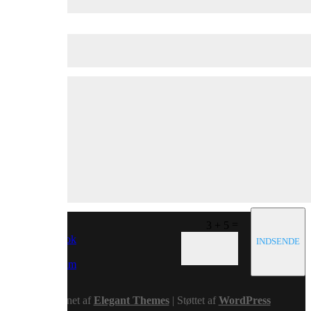
=
3 + 5
Facebook
INDSEND
x
Instagram
RSS
Designet af
Elegant Themes
| Støttet af
WordPress