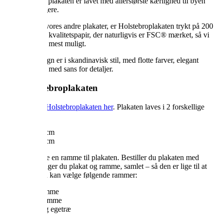
produceret og plakaten er lavet med allerstørste kærlighed til byen
og byens borgere.
Ligesom alle vores andre plakater, er Holstebroplakaten trykt på 200
gram semimat kvalitetspapir, der naturligvis er FSC® mærket, så vi
skåner miljøet mest muligt.
Vilakulas design er i skandinavisk stil, med flotte farver, elegant
grafisk udtryk med sans for detaljer.
Køb Holstebroplakaten
Du kan købe
Holstebroplakaten her
. Plakaten laves i 2 forskellige
størrelser.
30×40 cm
50×70 cm
Du kan tilkøbe en ramme til plakaten. Bestiller du plakaten med
ramme, modtager du plakat og ramme, samlet – så den er lige til at
hænge op. Du kan vælge følgende rammer:
Sort ramme
Hvid ramme
Naturlig egetræ