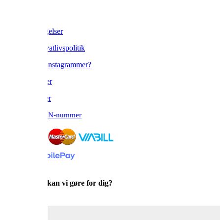
Om os
Handelsbetingelser
Cookie & Privatlivspolitik
Blogger eller instagrammer?
Find forhandler
Bliv forhandler
Bestil med EAN-nummer

Hvad kan vi gøre for dig?