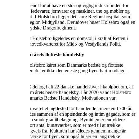
Holstebro er kendt for at have en stor og vigtig industri inden for
fremstilling af fødevarer, jernvarer og maskiner, træ og møbler og
kemisk industri. I Holstebro ligger det store Regionshospital, som
hører under Region Midtjylland. Derudover huser Holsebro også en
kaserne med Jydske Dragonregiment.
Derudover har Holstebro ligeledes en domstol, i kraft af Retten i
Holstebro og hovedkvarteret for Midt- og Vestjyllands Politi.
Holstebro som årets flotteste handelsby
I 2006 blev Holstebro kåret som Danmarks bedste og flotteste
handelsby. Men det er ikke den eneste gang byen hart modtaget
hæder.
I oktober 2020 deltog i alt 22 danske handelsbyer i kapløbet om, at
bliver kåret som årets bedste handelsby. I år 2020 vandt Holstebro
titlen som Danmarks Bedste Handelsby. Motivationen var:
“Holstebro har været et mødested for handlende i mere end 700 år.
Bymidten bindes sammen af en spændende og intim gågade, som er
domineret af en smuk granitbelægning. Bymidten er endvidere
præget af et stort antal kunstværker, som er med til at trække
besøgende langvejs fra. Kulturen har således gennem mange år
været et varemærke for byen, som også huser en lang række