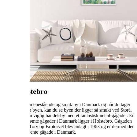
Om Holstebro
Holstebro er en enestående og smuk by i Danmark og når du tager
en tur igennem byen, kan du se byen der ligger så smukt ved Storå.
Holstebro er en vigtig handelsby med et fantastisk net af gågader. En
af de mest berømte gågader i Danmark ligger i Holstebro. Gågaden
mellem Store Torv og Brotorvet blev anlagt i 1963 og er dermed den
ældste permanente gågade i Danmark.