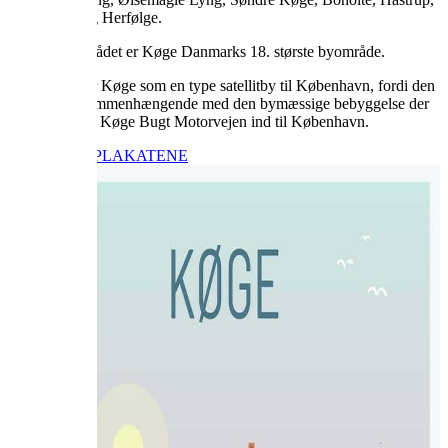
Svansbjerg og Herfølge.
Med hele området er Køge Danmarks 18. største byområde.
I dag fungerer Køge som en type satellitby til København, fordi den
nærmest er sammenhængende med den bymæssige bebyggelse der
går langs med Køge Bugt Motorvejen ind til København.
KØB KØGEPLAKATEN