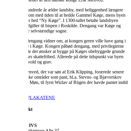
Den mindst hundrede år ældre landsby, med beliggenhed længere
inde i landet kom med tiden til at hedde Gammel Køge, mens byen
eller købstaden hed “Ny Køge”. I 1300-tallet betalte landsbyen
Køge fortsat afgifter til bispen i Roskilde. Dengang var Køge og
Gammel Køge selvstændige sogne.
Historien fra dengang vidner om, at kongen geren ville have gang i
bebyggelserne i Køge. Kongen påbød dengang, med privilegierne
fra 1288, at alle der ønsker at bygge på Køges ubebyggede grunde
kunne få fire års skattefrihed. Allerede på dette tidspunkt var byen
befæstet med vold og grav.
Kong Erik Menved, der var søn af Erik Klipping, forærede senere
flere sjællandske områder som pant, bl.a. Stevns- og Bjæverskov
Herreder samt Møn, til fyrst Wizlav af Rügen der havde pantet indtil
1315.
KØB KØGEPLAKATEN

Kontakt
VILAKULA IVS
Pyramiden, Birkemose Alle 37