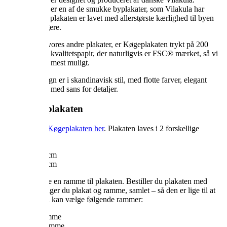
Køgeplakaten er en af de smukke byplakater, som Vilakula har
produceret og plakaten er lavet med allerstørste kærlighed til byen
og byens borgere.
Ligesom alle vores andre plakater, er Køgeplakaten trykt på 200
gram semimat kvalitetspapir, der naturligvis er FSC® mærket, så vi
skåner miljøet mest muligt.
Vilakulas design er i skandinavisk stil, med flotte farver, elegant
grafisk udtryk med sans for detaljer.
Køb Køgeplakaten
Du kan købe
Køgeplakaten her
. Plakaten laves i 2 forskellige
størrelser.
30×40 cm
50×70 cm
Du kan tilkøbe en ramme til plakaten. Bestiller du plakaten med
ramme, modtager du plakat og ramme, samlet – så den er lige til at
hænge op. Du kan vælge følgende rammer:
Sort ramme
Hvid ramme