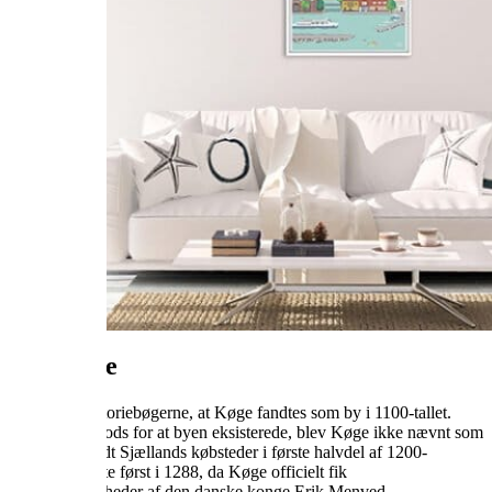
Om Køge
Vi ved fra historiebøgerne, at Køge fandtes som by i 1100-tallet.
Men selv til trods for at byen eksisterede, blev Køge ikke nævnt som
værende blandt Sjællands købsteder i første halvdel af 1200-
tallet. Det skete først i 1288, da Køge officielt fik
købstadsrettigheder af den danske konge Erik Menved.