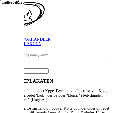
Indkøbskurv
SHOP
FIND FORHANDLER
OM VILAKULA
Products
search
Vælg en side
OM KØGEPLAKATEN
Køge har ikke altid heddet Køge. Byen blev tidligere stavet ‘Kjøge’
og stammer fra ordet ‘kjuk’, der betyder “klump” i betydningen
“stedet ved åsen” (Køge Ås).
Køge ligger på Østsjælland og udover Køge by indeholder området
også Ølby Lyng, Ølsemagle Lyng, Søndre Køge, Boholte, Hastrup,