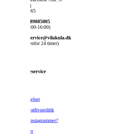
6000 Kolding
CVR: 39718065
Telefon: +45 89885005
(Hverdage 08:00-16:00)
Mail: kundeservice@vilakula.dk
(Vi svarer indenfor 24 timer)

Kundeservice
Om os
Handelsbetingelser
Cookie & Privatlivspolitik
Blogger eller instagrammer?
Find forhandler