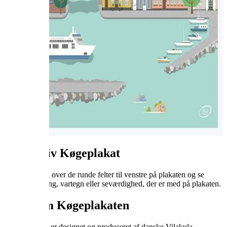




















Interaktiv Køgeplakat
Bevæg musen over de runde felter til venstre på plakaten og se
hvilken bygning, vartegn eller seværdighed, der er med på plakaten.
Fakta om Køgeplakaten
Køgeplakaten er designet og produceret af danske Vilakula.