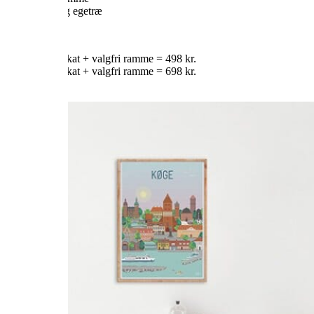
Naturlig egetræ
PRISER:
30×40 cm plakat + valgfri ramme = 498 kr.
50×70 cm plakat + valgfri ramme = 698 kr.
KØB HER