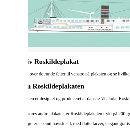













Interaktiv Roskildeplakat
Bevæg musen over de runde felter til venstre på plakaten og se hvilke
Fakta om Roskildeplakaten
Roskildeplakaten er designet og produceret af danske Vilakula. Roskil
borgere.
Ligesom alle vores andre plakater, er Roskildeplakaten trykt på 200 g
Vilakulas design er i skandinavisk stil, med flotte farver, elegant grafi