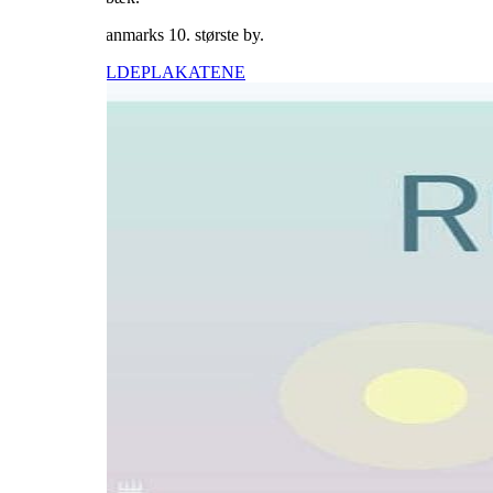
Roskilde er Danmarks 10. største by.
KØB ROSKILDEPLAKATEN