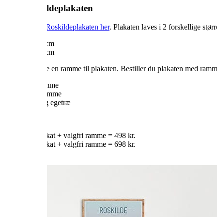
Køb Roskildeplakaten
Du kan købe
Roskildeplakaten her
. Plakaten laves i 2 forskellige størr
30×40 cm
50×70 cm
Du kan tilkøbe en ramme til plakaten. Bestiller du plakaten med ramm
Sort ramme
Hvid ramme
Naturlig egetræ
PRISER:
30×40 cm plakat + valgfri ramme = 498 kr.
50×70 cm plakat + valgfri ramme = 698 kr.
KØB HER