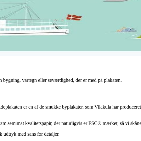
n bygning, vartegn eller seværdighed, der er med på plakaten.
deplakaten er en af de smukke byplakater, som Vilakula har produceret 
ram semimat kvalitetspapir, der naturligvis er FSC® mærket, så vi skåne
sk udtryk med sans for detaljer.