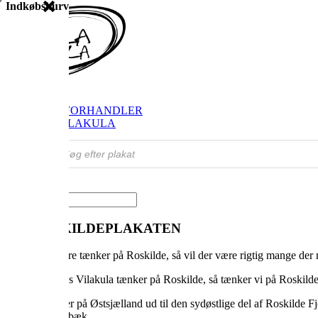
Indkøbskurv
SHOP
FIND FORHANDLER
OM VILAKULA
Products
search
Vælg en side
OM ROSKILDEPLAKATEN
Når vi danskere tænker på Roskilde, så vil der være rigtig mange der 
Men når vi hos Vilakula tænker på Roskilde, så tænker vi på Roskilde 
Roskilde ligger på Østsjælland ud til den sydøstlige del af Roskilde
Ringsted, Holbæk.