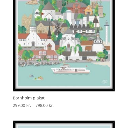
Bornholm plakat
Prisinterval:
299,00
kr.
–
798,00
kr.
299,00 kr.
til
798,00 kr.