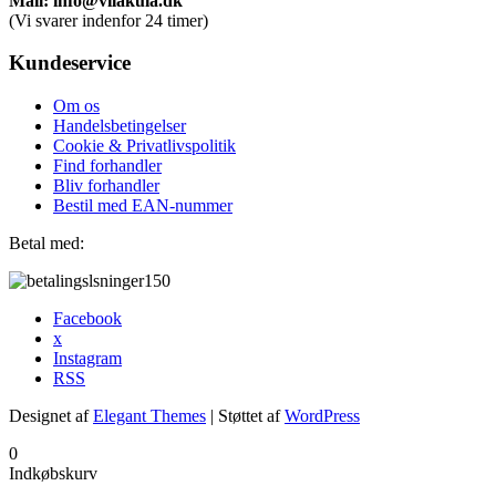
Mail: info@vilakula.dk
(Vi svarer indenfor 24 timer)
Kundeservice
Om os
Handelsbetingelser
Cookie & Privatlivspolitik
Find forhandler
Bliv forhandler
Bestil med EAN-nummer
Betal med:
Facebook
x
Instagram
RSS
Designet af
Elegant Themes
| Støttet af
WordPress
0
Indkøbskurv