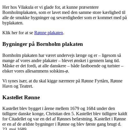
Her hos Vilakula er vi glade for, at kunne præsentere
Bornholmplakaten, som er lavet med den samme store kærlighed til
alle de smukke bygninger og seværdigheder som er kommet med på
byplakaten.
Klik her for at se
Rønne plakaten
.
Bygninger på Bornholm plakaten
Bornholm plakaten har været undervejs længe og er – ligesom så
mange af vores andre plakater – blevet ønsket i gennem lang tid.
Måske er det fordi, at alle danskere – både fastboende og turister –
elsker vores allesammens solskins-ø.
Vi synes især, at du skal kigge nærmere på Rønne Fyrtårn, Rønne
Havn og Teatret.
Kastellet Rønne
Kastellet blev bygget i årene mellem 1679 og 1684 under den
tidligere danske konge, Christian den 5. Kastellet blev tidligere kaldt
for Citadellet og var en del af Rønnes befæstning. Kastellet i Rønne
er en af de ældste bygninger i Rønne og blev første gang brugt d.
23. maj 1689.