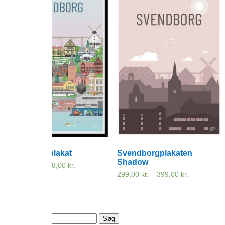
Svendborg plakat
Svendborgplakaten
Shadow
299,00
kr.
–
798,00
kr.
Prisinterval:
299,00 kr.
299,00
kr.
–
399,00
kr.
Prisinterval
til
299,00 kr.
798,00 kr.
til
399,00 kr.
Søg