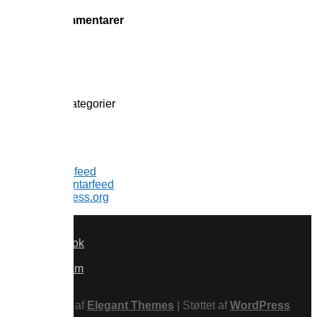
efter:
Seneste kommentarer
Arkiver
Kategorier
Ingen kategorier
Meta
Log ind
Indlægsfeed
Kommentarfeed
WordPress.org
Facebook
x
Instagram
RSS
Designet af
Elegant Themes
| Støttet af
WordPress