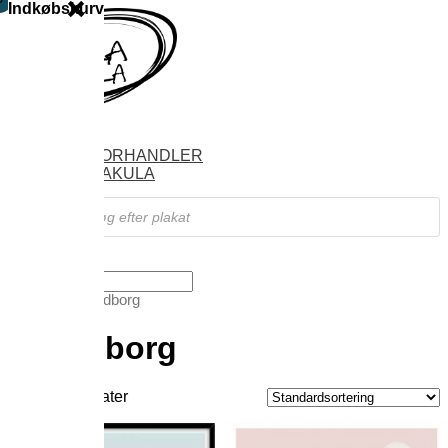
Indkøbskurv
SHOP
FIND FORHANDLER
OM VILAKULA
Products
search
Vælg en side
Forside
/ Svendborg
Svendborg
Viser 2 resultater