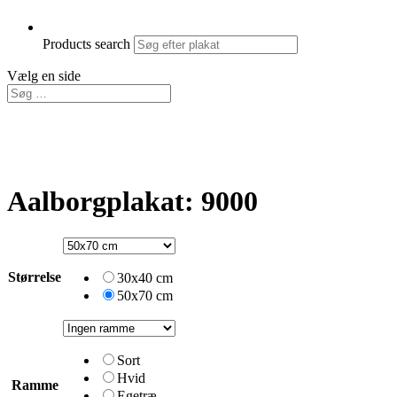
Products search
Vælg en side
Aalborgplakat: 9000
Størrelse
30x40 cm
50x70 cm
Sort
Hvid
Ramme
Egetræ