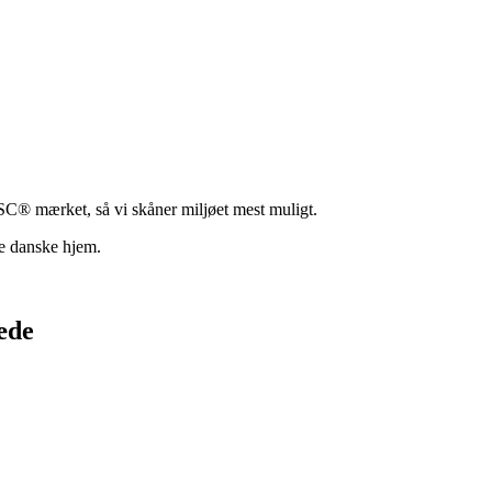
FSC® mærket, så vi skåner miljøet mest muligt.
ste danske hjem.
æde