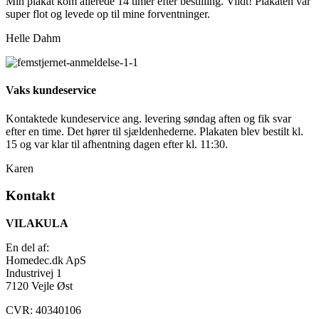
Min plakat kom allerede 14 timer efter bestilling. Vildt! Plakaten var
super flot og levede op til mine forventninger.
Helle Dahm
Vaks kundeservice
Kontaktede kundeservice ang. levering søndag aften og fik svar
efter en time. Det hører til sjældenhederne. Plakaten blev bestilt kl.
15 og var klar til afhentning dagen efter kl. 11:30.
Karen
Kontakt
VILAKULA
En del af:
Homedec.dk ApS
Industrivej 1
7120 Vejle Øst
CVR: 40340106