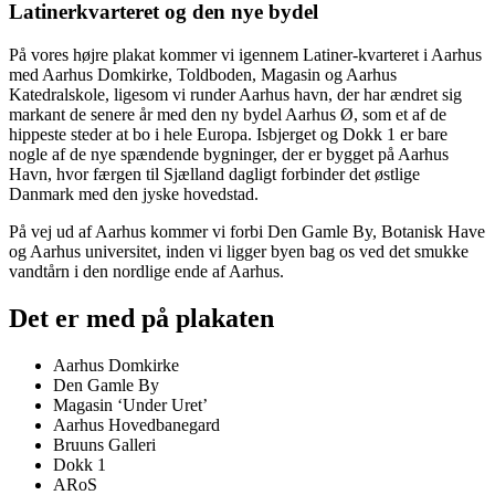
Latinerkvarteret og den nye bydel
På vores højre plakat kommer vi igennem Latiner-kvarteret i Aarhus
med Aarhus Domkirke, Toldboden, Magasin og Aarhus
Katedralskole, ligesom vi runder Aarhus havn, der har ændret sig
markant de senere år med den ny bydel Aarhus Ø, som et af de
hippeste steder at bo i hele Europa. Isbjerget og Dokk 1 er bare
nogle af de nye spændende bygninger, der er bygget på Aarhus
Havn, hvor færgen til Sjælland dagligt forbinder det østlige
Danmark med den jyske hovedstad.
På vej ud af Aarhus kommer vi forbi Den Gamle By, Botanisk Have
og Aarhus universitet, inden vi ligger byen bag os ved det smukke
vandtårn i den nordlige ende af Aarhus.
Det er med på plakaten
Aarhus Domkirke
Den Gamle By
Magasin ‘Under Uret’
Aarhus Hovedbanegard
Bruuns Galleri
Dokk 1
ARoS