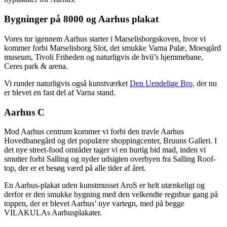
Bygninger på 8000 og Aarhus plakat
Vores tur igennem Aarhus starter i Marselisborgskoven, hvor vi
kommer forbi Marselisborg Slot, det smukke Varna Palæ, Moesgård
museum, Tivoli Friheden og naturligvis de hvii’s hjemmebane,
Ceres park & arena.
Vi runder naturligvis også kunstværket
Den Uendelige Bro,
der nu
er blevet en fast del af Varna stand.
Aarhus C
Mod Aarhus centrum kommer vi forbi den travle Aarhus
Hovedbanegård og det populære shoppingcenter, Bruuns Galleri. I
det nye street-food områder tager vi en hurtig bid mad, inden vi
smutter forbi Salling og nyder udsigten overbyen fra Salling Roof-
top, der er et besøg værd på alle tider af året.
En Aarhus-plakat uden kunstmusset AroS er helt utænkeligt og
derfor er den smukke bygning med den velkendte regnbue gang på
toppen, der er blevet Aarhus’ nye vartegn, med på begge
VILAKULAs Aarhusplakater.