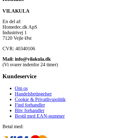
VILAKULA
En del af:
Homedec.dk ApS
Industrivej 1
7120 Vejle Øst
CVR: 40340106
Mail: info@vilakula.dk
(Vi svarer indenfor 24 timer)
Kundeservice
Om os
Handelsbetingelser
Cookie & Privatlivspolitik
Find forhandler
Bliv forhandler
Bestil med EAN-nummer
Betal med: