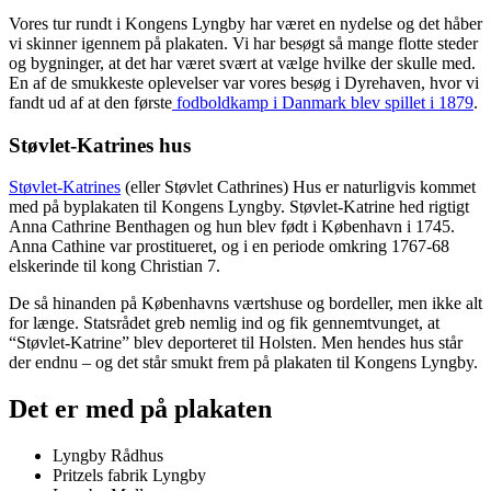
Vores tur rundt i Kongens Lyngby har været en nydelse og det håber
vi skinner igennem på plakaten. Vi har besøgt så mange flotte steder
og bygninger, at det har været svært at vælge hvilke der skulle med.
En af de smukkeste oplevelser var vores besøg i Dyrehaven, hvor vi
fandt ud af at den første
fodboldkamp i Danmark blev spillet i 1879
.
Støvlet-Katrines hus
Støvlet-Katrines
(eller Støvlet Cathrines) Hus er naturligvis kommet
med på byplakaten til Kongens Lyngby. Støvlet-Katrine hed rigtigt
Anna Cathrine Benthagen og hun blev født i København i 1745.
Anna Cathine var prostitueret, og i en periode omkring 1767-68
elskerinde til kong Christian 7.
De så hinanden på Københavns værtshuse og bordeller, men ikke alt
for længe. Statsrådet greb nemlig ind og fik gennemtvunget, at
“Støvlet-Katrine” blev deporteret til Holsten. Men hendes hus står
der endnu – og det står smukt frem på plakaten til Kongens Lyngby.
Det er med på plakaten
Lyngby Rådhus
Pritzels fabrik Lyngby