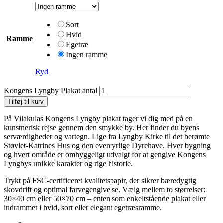
Sort
Hvid
Ramme
Egetræ
Ingen ramme
Ryd
Kongens Lyngby Plakat antal
Tilføj til kurv
På Vilakulas Kongens Lyngby plakat tager vi dig med på en
kunstnerisk rejse gennem den smykke by. Her finder du byens
serværdigheder og vartegn. Lige fra Lyngby Kirke til det berømte
Støvlet-Katrines Hus og den eventyrlige Dyrehave. Hver bygning
og hvert område er omhyggeligt udvalgt for at gengive Kongens
Lyngbys unikke karakter og rige historie.
Trykt på FSC-certificeret kvalitetspapir, der sikrer bæredygtig
skovdrift og optimal farvegengivelse. Vælg mellem to størrelser:
30×40 cm eller 50×70 cm – enten som enkeltstående plakat eller
indrammet i hvid, sort eller elegant egetræsramme.