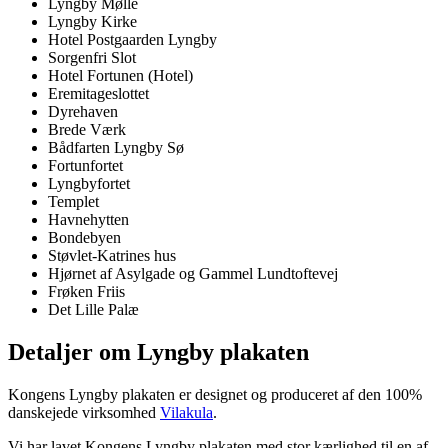
Lyngby Mølle
Lyngby Kirke
Hotel Postgaarden Lyngby
Sorgenfri Slot
Hotel Fortunen (Hotel)
Eremitageslottet
Dyrehaven
Brede Værk
Bådfarten Lyngby Sø
Fortunfortet
Lyngbyfortet
Templet
Havnehytten
Bondebyen
Støvlet-Katrines hus
Hjørnet af Asylgade og Gammel Lundtoftevej
Frøken Friis
Det Lille Palæ
Detaljer om Lyngby plakaten
Kongens Lyngby plakaten er designet og produceret af den 100%
danskejede virksomhed
Vilakula
.
Vi har lavet Kongens Lyngby plakaten med stor kærlighed til en af