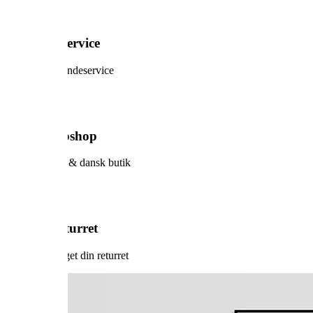
5-stjernet service
Prøv vores kundeservice
Sikker webshop
Dansk design & dansk butik
60 dage returret
Vi har forlænget din returret