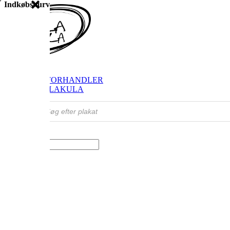
Indkøbskurv
SHOP
FIND FORHANDLER
OM VILAKULA
Products
search
Vælg en side