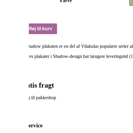
Farve
Sønderborgplakaten
Tilføj til kurv
Shadow
antal
Sønderborg Shadow plakaten er en del af Vilakulas populære serier af b
Bemærk:
Vores plakater i Shadow-design har længere leveringstid (10
Altid gratis fragt
Gratis levering til pakkeshop
5-stjernet service