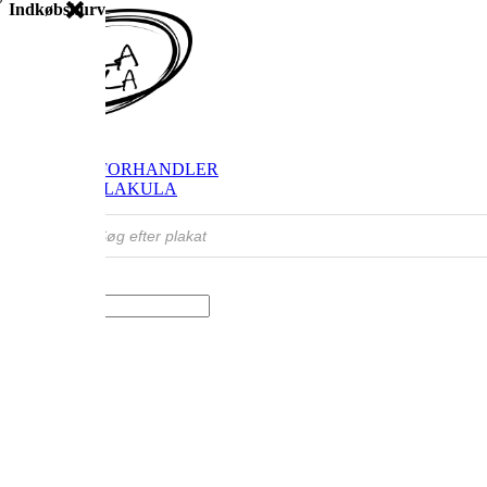
Indkøbskurv
SHOP
FIND FORHANDLER
OM VILAKULA
Products
search
Vælg en side