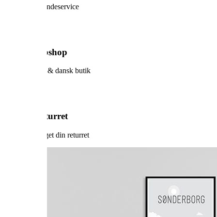
Prøv vores kundeservice
Sikker webshop
Dansk design & dansk butik
60 dage returret
Vi har forlænget din returret