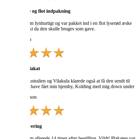
Super service og flot indpakning
Min plakat kom lynhurtigt og var pakket ind i en flot lyserød æske
som var perfekt da den skulle bruges som gave.
Joan Andersen
Elsker min plakat
Er flyttet til Australien og Vilakula klarede også at få den sendt til
mig. Elsker at have fået min hjemby, Kolding med mig down under
Alice Richardson
Lynhurtig levering
Min plakat kom allerede 14 timer efter bestilling. Vildt! Plakaten var