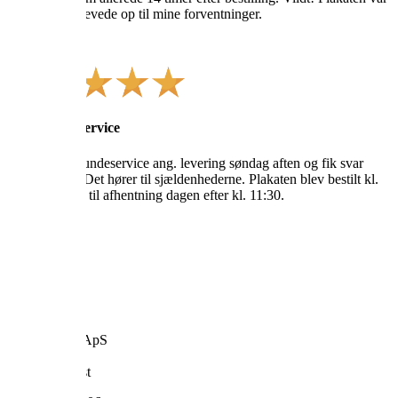
super flot og levede op til mine forventninger.
Helle Dahm
Vaks kundeservice
Kontaktede kundeservice ang. levering søndag aften og fik svar
efter en time. Det hører til sjældenhederne. Plakaten blev bestilt kl.
15 og var klar til afhentning dagen efter kl. 11:30.
Karen
Kontakt
VILAKULA
En del af:
Homedec.dk ApS
Industrivej 1
7120 Vejle Øst