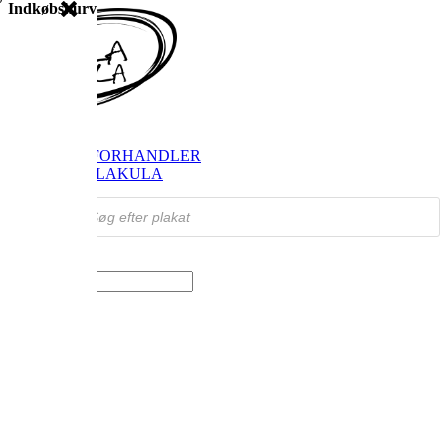
Indkøbskurv
SHOP
FIND FORHANDLER
OM VILAKULA
Products
search
Vælg en side