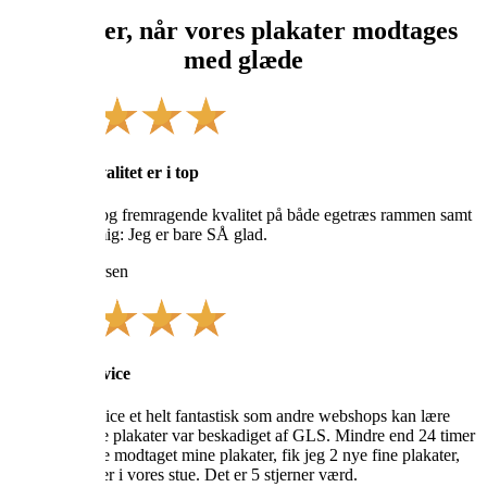
Vi elsker, når vores plakater modtages
med glæde
Service og kvalitet er i top
God service, og fremragende kvalitet på både egetræs rammen samt
billedet. Og mig: Jeg er bare SÅ glad.
Morten Andersen
Vildt god service
Vilakulas service et helt fantastisk som andre webshops kan lære
noget af. Mine plakater var beskadiget af GLS. Mindre end 24 timer
efter jeg havde modtaget mine plakater, fik jeg 2 nye fine plakater,
som nu hænger i vores stue. Det er 5 stjerner værd.