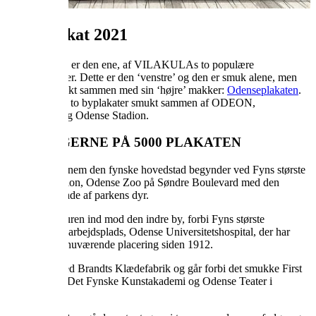
5000 plakat 2021
5000 plakaten er den ene, af VILAKULAs to populære
Odenseplakater. Dette er den ‘venstre’ og den er smuk alene, men
fungerer perfekt sammen med sin ‘højre’ makker:
Odenseplakaten
.
Her bindes de to byplakater smukt sammen af ODEON,
Kvægtorvet og Odense Stadion.
BYGNINGERNE PÅ 5000 PLAKATEN
Vores tur igennem den fynske hovedstad begynder ved Fyns største
turistarttaktration, Odense Zoo på Søndre Boulevard med den
velkendte facade af parkens dyr.
Herefter går turen ind mod den indre by, forbi Fyns største
enkeltstående arbejdsplads, Odense Universitetshospital, der har
ligget på den nuværende placering siden 1912.
Vi parkerer ved Brandts Klædefabrik og går forbi det smukke First
Hotel Grand, Det Fynske Kunstakademi og Odense Teater i
Jernbanegade.