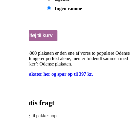
Ingen ramme
Odenseplakat:
Tilføj til kurv
5000
antal
Postnummer 5000 plakaten er den ene af vores to populære Odense
plakater. Den fungerer perfekt alene, men er fuldendt sammen med
sin ‘højre makker’: Odense plakaten.
Køb begge plakater her og spar op til 397 kr.
Altid gratis fragt
Gratis levering til pakkeshop