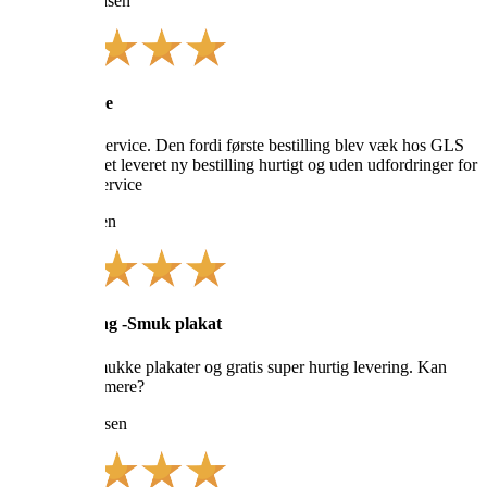
Morten Simonsen
Kanon service
Virkelig god service. Den fordi første bestilling blev væk hos GLS
og der så blevet leveret ny bestilling hurtigt og uden udfordringer for
mig. Kanon service
Malene Eriksen
Gratis levering -Smuk plakat
Vilakula er smukke plakater og gratis super hurtig levering. Kan
man forlange mere?
Lone Hermansen