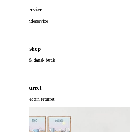
5-stjernet service
Prøv vores kundeservice
Sikker webshop
Dansk design & dansk butik
60 dage returret
Vi har forlænget din returret