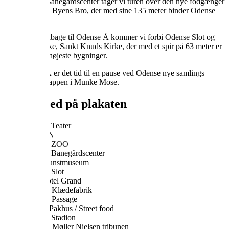
Ved Odense Banegårdscenter tager vi turen over den nye fodgænger
og cyklist bro, Byens Bro, der med sine 135 meter binder Odense
sammen.
På vores tur tilbage til Odense Å kommer vi forbi Odense Slot og
byens domkirke, Sankt Knuds Kirke, der med et spir på 63 meter er
en af Odense højeste bygninger.
Ved Odense Å er det tid til en pause ved Odense nye samlings
punkt, Fisketrappen i Munke Mose.
Det er med på plakaten
Odense Teater
ODEON
Odense ZOO
Odense Banegårdscenter
Fyns Kunstmuseum
Odense Slot
First Hotel Grand
Brandts Klædefabrik
Brandts Passage
Storms Pakhus / Street food
Odense Stadion
Richard Møller Nielsen tribunen