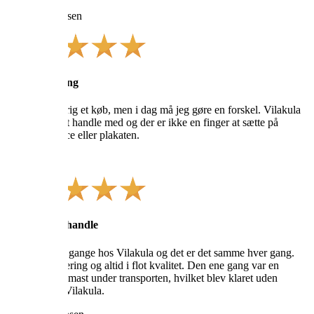
Helene Andersen
Stor anbefaling
Anmelder aldrig et køb, men i dag må jeg gøre en forskel. Vilakula
var en drøm at handle med og der er ikke en finger at sætte på
hverken service eller plakaten.
Niels-Henry
Godt sted at handle
Har handlet 3 gange hos Vilakula og det er det samme hver gang.
Lynhurtig levering og altid i flot kvalitet. Den ene gang var en
ramme blevet mast under transporten, hvilket blev klaret uden
problemer af Vilakula.