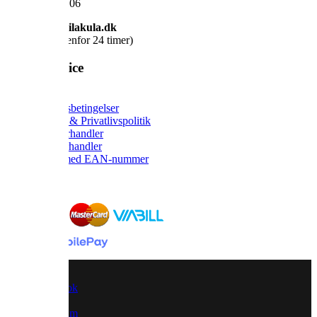
CVR: 40340106
Mail: info@vilakula.dk
(Vi svarer indenfor 24 timer)
Kundeservice
Om os
Handelsbetingelser
Cookie & Privatlivspolitik
Find forhandler
Bliv forhandler
Bestil med EAN-nummer
Betal med:
Facebook
x
Instagram