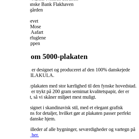
Tidl. Danske Bank Flakhaven
Vægtergården
OUH
Kvægtorvet
Munke Mose
Odense Aafart
Sommerfuglene
Fisketrappen
Detaljer om 5000-plakaten
5000-plakaten er designet og produceret af den 100% danskejede
virksomhed VILAKULA.
Vi har lavet byplakaten med stor kærlighed til den fynske hovedstad.
5000 plakaten er trykt på 200 gram semimat kvalitetspapir, der er
FSC® mærket, så vi skåner miljøet mest muligt.
Plakaten er designet i skandinavisk stil, med et elegant grafisk
udtryk med sans for detaljer, hvilket gør at plakaten passer perfekt
ind i de fleste danske hjem.
Se navne og billeder af alle bygninger, seværdigheder og vartegn på
5000-plakaten her.