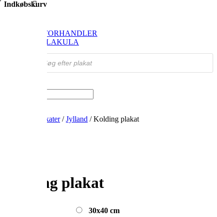
Indkøbskurv
SHOP
FIND FORHANDLER
OM VILAKULA
Products
search
Vælg en side
Hjem
/
Byplakater
/
Jylland
/ Kolding plakat
Kolding plakat
30x40 cm