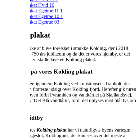
Kolding plakat
Det er svært ikke at blive forelsket i smukke Kolding, der i 2018
kunne fejre sit 750 års jubilæum og da det er vores hjemby, er det
helt naturligt at vi skulle lave en Kolding plakat.
Bygninger på vores Kolding plakat
Vi startede turen igennem Kolding ved kunstmuseet Trapholt, der
ligger med den flotteste udsigt over Kolding fjord. Herefter gik turen
ind mod midtbyen forbi Pyramiden og vandtårnet på Sjællandsvej,
der ofte kaldes ‘Det Blå vandtårn’, fordi det oplyses med blåt lys om
natten.
Kolding midtby
I midten af vores
Kolding plakat
har vi naturligvis byens vartegn:
Det gamle kongeslot, Koldinghus, der kan ses over det meste af