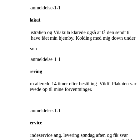
Elsker min plakat
Er flyttet til Australien og Vilakula klarede også at få den sendt til
mig. Elsker at have fået min hjemby, Kolding med mig down under
Alice Richardson
Lynhurtig levering
Min plakat kom allerede 14 timer efter bestilling. Vildt! Plakaten var
super flot og levede op til mine forventninger.
Helle Dahm
Vaks kundeservice
Kontaktede kundeservice ang. levering søndag aften og fik svar