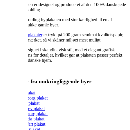
Koldingplakaten er designet og produceret af den 100% danskejede
virksomhed Kolding.
Vi har lavet Kolding byplakaten med stor kærlighed til en af
Danmarks smukke gamle byer.
Alle
Vilakula plakater
er trykt på 200 gram semimat kvalitetspapir,
der er FSC® mærket, så vi skåner miljøet mest muligt.
Plakaten er designet i skandinavisk stil, med et elegant grafisk
udtryk med sans for detaljer, hvilket gør at plakaten passer perfekt
ind i de fleste danske hjem.
Byplakater fra omkringliggende byer
Vejle plakat
Sønderborg plakat
Tønder plakat
Haderslev plakat
Sønderborg plakat
Fredericia plakat
Middelfart plakat
Esbjerg plakat