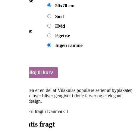
Størrelse
50x70 cm
Sort
Hvid
Ramme
Egetræ
Ingen ramme
Kolding
Tilføj til kurv
plakat
antal
Koldingplakaten er en del af Vilakulas populære serier af byplakater,
hvor de danske byer bliver gengivet i flotte farver og et elegant
skandinavisk design.
Altid gratis fragt