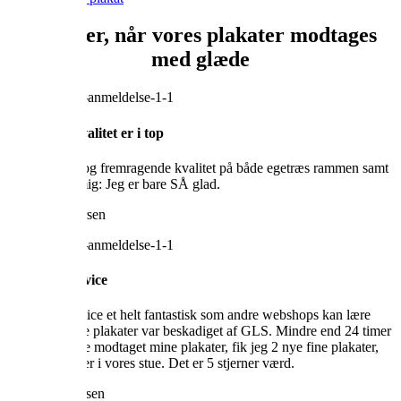
Vi elsker, når vores plakater modtages
med glæde
Service og kvalitet er i top
God service, og fremragende kvalitet på både egetræs rammen samt
billedet. Og mig: Jeg er bare SÅ glad.
Morten Andersen
Vildt god service
Vilakulas service et helt fantastisk som andre webshops kan lære
noget af. Mine plakater var beskadiget af GLS. Mindre end 24 timer
efter jeg havde modtaget mine plakater, fik jeg 2 nye fine plakater,
som nu hænger i vores stue. Det er 5 stjerner værd.
Helene Andersen