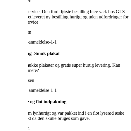
Kanon service
Virkelig god service. Den fordi første bestilling blev væk hos GLS
og der så blevet leveret ny bestilling hurtigt og uden udfordringer for
mig. Kanon service
Malene Eriksen
Gratis levering -Smuk plakat
Vilakula er smukke plakater og gratis super hurtig levering. Kan
man forlange mere?
Lone Hermansen
Super service og flot indpakning
Min plakat kom lynhurtigt og var pakket ind i en flot lyserød æske
som var perfekt da den skulle bruges som gave.
Joan Andersen