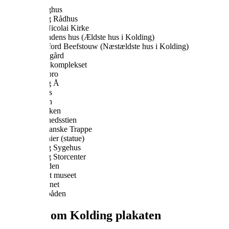
Koldinghus
Kolding Rådhus
Sankt Nicolai Kirke
Julemandens hus (Ældste hus i Kolding)
A Hereford Beefstouw (Næstældste hus i Kolding)
Borchs gård
Nicolai komplekset
Sønderbro
Kolding Å
Saxilhus
Slotsøen
Kristkirken
Kærlighedsstien
Den Spanske Trappe
Abessinier (statue)
Kolding Sygehus
Kolding Storcenter
Pyramiden
Trapholt museet
Vandtårnet
Kongebåden
Detaljer om Kolding plakaten