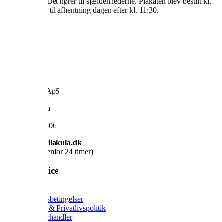
efter en time. Det hører til sjældenhederne. Plakaten blev bestilt kl.
15 og var klar til afhentning dagen efter kl. 11:30.
Karen
Kontakt
VILAKULA
En del af:
Homedec.dk ApS
Industrivej 1
7120 Vejle Øst
CVR: 40340106
Mail: info@vilakula.dk
(Vi svarer indenfor 24 timer)
Kundeservice
Om os
Handelsbetingelser
Cookie & Privatlivspolitik
Find forhandler