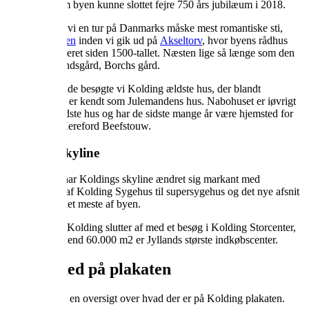
byen. Ligesom byen kunne slottet fejre 750 års jubilæum i 2018.
Fra slottet tog vi en tur på Danmarks måske mest romantiske sti,
Kærlighedsstien
inden vi gik ud på
Akseltorv
, hvor byens rådhus
har været placeret siden 1500-tallet. Næsten lige så længe som den
gamle købmandsgård, Borchs gård.
I Helligkorsgade besøgte vi Kolding ældste hus, der blandt
koldingensere er kendt som Julemandens hus. Nabohuset er iøvrigt
byens næstældste hus og har de sidste mange år være hjemsted for
restaurant A Hereford Beefstouw.
Koldings skyline
De senere år har Koldings skyline ændret sig markant med
udbygningen af Kolding Sygehus til supersygehus og det nye afsnit
kan ses over det meste af byen.
Vores besøg i Kolding slutter af med et besøg i Kolding Storcenter,
der med mere end 60.000 m2 er Jyllands største indkøbscenter.
Det er med på plakaten
Klik her
og se en oversigt over hvad der er på Kolding plakaten.