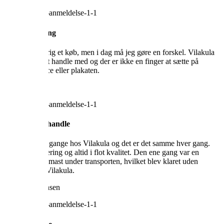
Stor anbefaling
Anmelder aldrig et køb, men i dag må jeg gøre en forskel. Vilakula
var en drøm at handle med og der er ikke en finger at sætte på
hverken service eller plakaten.
Niels-Henry
Godt sted at handle
Har handlet 3 gange hos Vilakula og det er det samme hver gang.
Lynhurtig levering og altid i flot kvalitet. Den ene gang var en
ramme blevet mast under transporten, hvilket blev klaret uden
problemer af Vilakula.
Morten Simonsen